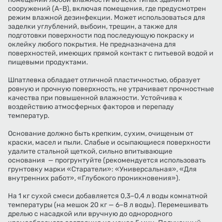
сооружений (A-B), включая помещения, где предусмотрен
режим влажной дезинфекции. Может использоваться для
заделки углублений, выбоин, трещин, а также для
подготовки поверхности под последующую покраску и
оклейку любого покрытия. Не предназначена для
поверхностей, имеющих прямой контакт с питьевой водой и
пищевыми продуктами.
Шпатлевка обладает отличной пластичностью, образует
ровную и прочную поверхность, не утрачивает прочностные
качества при повышенной влажности. Устойчива к
воздействию атмосферных факторов и перепаду
температур.
Основание должно быть крепким, сухим, очищеным от
краски, масел и пыли. Слабые и осыпающиеся поверхности
удалите стальной щеткой, сильно впитывающие
основания — прогрунтуйте (рекомендуется использовать
грунтовку марки «Старатели»: «Универсальная», «Для
внутренних работ», «Глубокого проникновения»).
На 1 кг сухой смеси добавляется 0,3–0,4 л воды комнатной
температуры (на мешок 20 кг — 6–8 л воды). Перемешивать
дрелью с насадкой или вручную до однородного