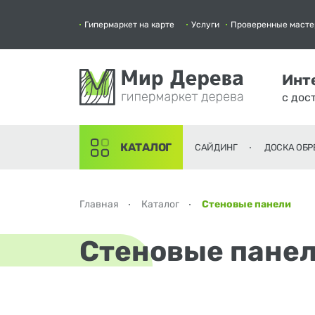
Гипермаркет на карте
Услуги
Проверенные масте
Инт
с дос
КАТАЛОГ
САЙДИНГ
ДОСКА ОБР
Главная
Каталог
Стеновые панели
Стеновые пане