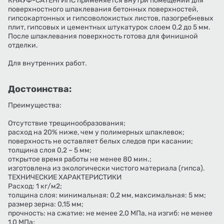
КНАУФ-САТЕНГИПС применяется внутри помещений для
поверхностного шпаклевания бетонных поверхностей,
гипсокартонных и гипсоволокистых листов, пазогребневых
плит, гипсовых и цементных штукатурок слоем 0,2 до 5 мм.
После шпаклевания поверхность готова для финишной
отделки.
Для внутренних работ.
Достоинства:
Преимущества:
Отсутствие трещинообразования;
расход на 20% ниже, чем у полимерных шпаклевок;
поверхность не оставляет белых следов при касании;
толщина слоя 0,2 – 5 мм;
открытое время работы не менее 80 мин.;
изготовлена из экологически чистого материала (гипса).
ТЕХНИЧЕСКИЕ ХАРАКТЕРИСТИКИ
Расход: 1 кг/м2;
толщина слоя: минимальная: 0,2 мм, максимальная: 5 мм;
размер зерна: 0,15 мм;
прочность: на сжатие: не менее 2,0 МПа, на изгиб: не менее
1,0 МПа;