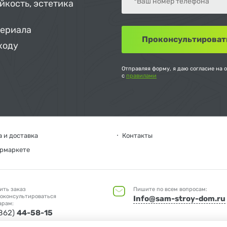
йкость, эстетика
териала
ходу
Отправляя форму, я даю согласие на 
с
правилами
 и доставка
Контакты
ермаркете
ить заказ
Пишите по всем вопросам:
оконсультироваться
Info@sam-stroy-dom.ru
арам:
4862)
44-58-15