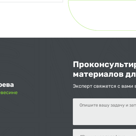
Проконсультир
материалов дл
оева
Эксперт свяжется с вами 
евесине