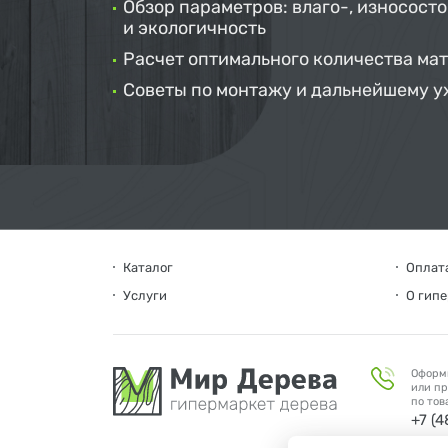
Обзор параметров: влаго-, износосто
и экологичность
Расчет оптимального количества ма
Советы по монтажу и дальнейшему у
Каталог
Оплата
Услуги
О гип
Оформ
или пр
по тов
+7 (