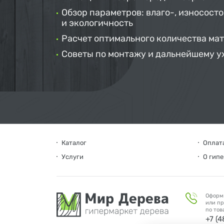
Обзор параметров: влаго-, износосто
и экологичность
Расчет оптимального количества ма
Советы по монтажу и дальнейшему у
Каталог
Оплата
Услуги
О гип
Оформ
или пр
по тов
+7 (