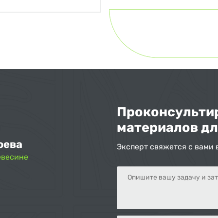
Проконсультир
материалов дл
оева
Эксперт свяжется с вами 
евесине