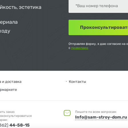
йкость, эстетика
териала
ходу
Отправляя форму, я даю согласие на 
с
правилами
 и доставка
Контакты
ермаркете
ить заказ
Пишите по всем вопросам:
оконсультироваться
Info@sam-stroy-dom.ru
арам:
4862)
44-58-15