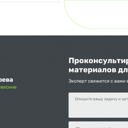
Проконсультир
материалов дл
оева
Эксперт свяжется с вами 
евесине