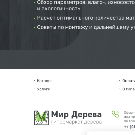
Обзор параметров: влаго-, износосто
и экологичность
Расчет оптимального количества ма
Советы по монтажу и дальнейшему у
Каталог
Оплата
Услуги
О гип
Оформ
или пр
по тов
+7 (