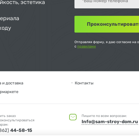
йкость, эстетика
териала
ходу
Отправляя форму, я даю согласие на 
с
правилами
 и доставка
Контакты
ермаркете
ить заказ
Пишите по всем вопросам:
оконсультироваться
Info@sam-stroy-dom.ru
арам:
4862)
44-58-15