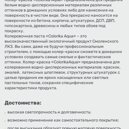
белым водно-дисперсионным материалам различных
оттенков в домашних условиях либо для нанесения на
поверхность в чистом виде. Она прекрасно наносится на
поверхности из бетона, кирпича, штукатурки, ДСП, ДВП,
гипсокартона, древесины и любых типов обоев под
покраску.
Колеровочная паста «Colorika Aqua» – это
высококачественный экологичный продукт Смоленского
ЛКЗ. Вы сами, даже не будучи профессиональным
строителем, с помощью колер-краски сможете в домашних
условиях создавать самые смелые и фантастические
оттенки. Колер-краска «ColorikaAqua» предназначена для
колерования водно-дисперсионных материалов: краскок,
эмалей, латексных шпатлевок, структурных штукатурок с
целью придания им ярких насыщенных или светлых
пастельных тонов, сохраняя специфические
характеристики продукта.
Достоинства:
высокая светопрочность и долговечность;
возможно применение как самостоятельного покрытия;
после высыхания образует ровную матовую поверхность.