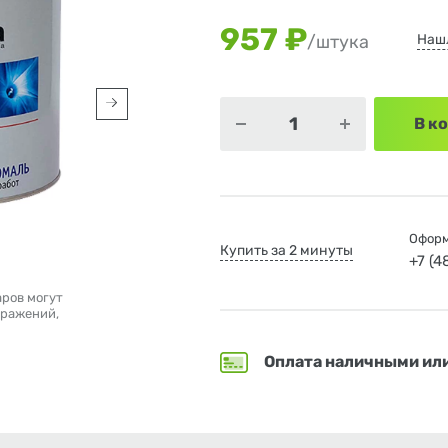
957 ₽
Наш
/штука
В к
Оформ
Купить за 2 минуты
+7 (
аров могут
бражений,
Оплата наличными ил