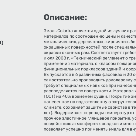
Описание:
Эмаль Colorika является одной из лучших р
материалов по соотношению цены и качест
металлических, деревянных, кирпичных, бе
З)
окрашенных поверхностей после специальн
окраски оконных рам. Соответствует требо
июля 2008 г. «Технический регламент о тр
применения материала, с классом пожарно
функциональных подклассов зданий и соор
Выпускается в 6 различных фасовках и 30 
самостоятельно производить доколеровку с
требует специальных навыков при нанесени
распределяется по поверхности. Материал
ГОСТ) на 40% временем сушки. Покрытие эм
нанесенное на подготовленную загрунтова
климате, сохраняет защитные свойства в теч
лет). Выдерживает перепады температур от
прочное эластичное глянцевое покрытие, 
воздействию атмосферных осадков и много
позволяет успешно применять эмаль для вн