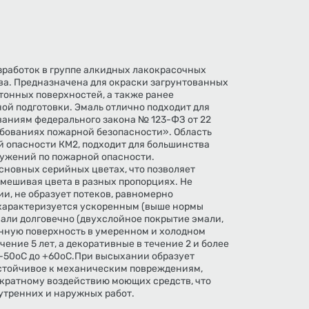
азработок в группе алкидных лакокрасочных
ва. Предназначена для окраски загрунтованных
тонных поверхностей, а также ранее
ой подготовки. Эмаль отлично подходит для
ваниям федерального закона № 123-ФЗ от 22
ебованиях пожарной безопасности». Область
й опасности КМ2, подходит для большинства
ужений по пожарной опасности.
основных серийных цветах, что позволяет
мешивая цвета в разных пропорциях. Не
и, не образует потеков, равномерно
 характеризуется ускоренным (выше нормы
али долговечно (двухслойное покрытие эмали,
нную поверхность в умеренном и холодном
ение 5 лет, а декоративные в течение 2 и более
 -50оС до +60оС.При высыхании образует
устойчивое к механическим повреждениям,
кратному воздействию моющих средств, что
утренних и наружных работ.