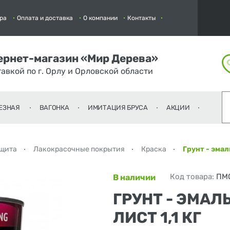
ра
Оплата и доставка
О компании
Контакты
ернет-магазин «Мир Дерева»
тавкой по г. Орлу и Орловской области
ЕЗНАЯ
ВАГОНКА
ИМИТАЦИЯ БРУСА
АКЦИИ
ащита
Лакокрасочные покрытия
Краска
Грунт - эмал
Код товара:
ПМ
В наличии
ГРУНТ - ЭМАЛ
ЛИСТ 1,1 КГ