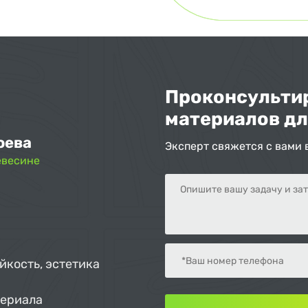
Проконсультир
материалов дл
оева
Эксперт свяжется с вами 
евесине
йкость, эстетика
териала