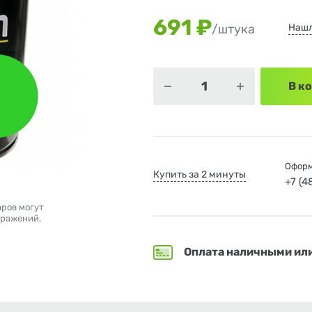
691 ₽
Нашл
/штука
В к
Оформ
Купить за 2 минуты
+7 (
аров могут
бражений,
Оплата наличными ил