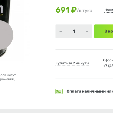
691 ₽
Нашл
/штука
В к
Оформ
Купить за 2 минуты
+7 (
аров могут
бражений,
Оплата наличными ил