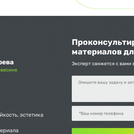
Проконсультир
материалов дл
оева
Эксперт свяжется с вами 
евесине
йкость, эстетика
териала