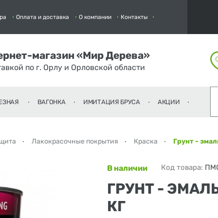
ра
Оплата и доставка
О компании
Контакты
ернет-магазин «Мир Дерева»
тавкой по г. Орлу и Орловской области
ЕЗНАЯ
ВАГОНКА
ИМИТАЦИЯ БРУСА
АКЦИИ
ащита
Лакокрасочные покрытия
Краска
Грунт - эмал
Код товара:
ПМ
В наличии
ГРУНТ - ЭМАЛЬ
КГ