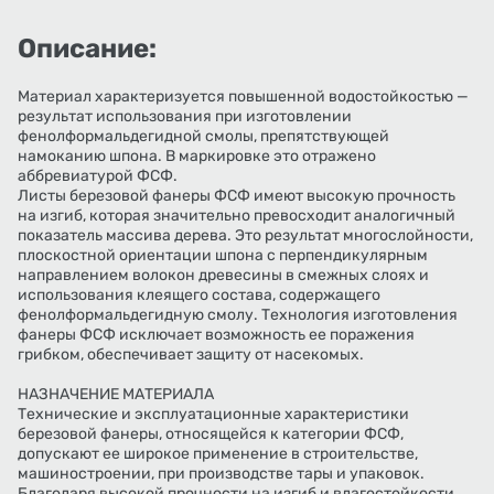
Описание:
Материал характеризуется повышенной водостойкостью —
результат использования при изготовлении
фенолформальдегидной смолы, препятствующей
намоканию шпона. В маркировке это отражено
аббревиатурой ФСФ.
Листы березовой фанеры ФСФ имеют высокую прочность
на изгиб, которая значительно превосходит аналогичный
показатель массива дерева. Это результат многослойности,
плоскостной ориентации шпона с перпендикулярным
направлением волокон древесины в смежных слоях и
использования клеящего состава, содержащего
фенолформальдегидную смолу. Технология изготовления
фанеры ФСФ исключает возможность ее поражения
грибком, обеспечивает защиту от насекомых.
НАЗНАЧЕНИЕ МАТЕРИАЛА
Технические и эксплуатационные характеристики
березовой фанеры, относящейся к категории ФСФ,
допускают ее широкое применение в строительстве,
машиностроении, при производстве тары и упаковок.
Благодаря высокой прочности на изгиб и влагостойкости