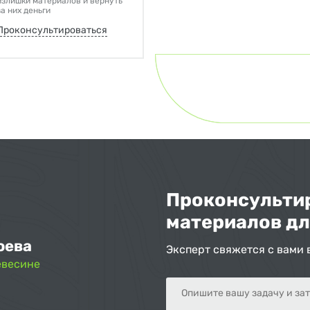
излишки материалов и вернуть
за них деньги
Проконсультироваться
Проконсультир
материалов дл
оева
Эксперт свяжется с вами 
евесине