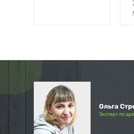
Ольга Стр
Эксперт по др