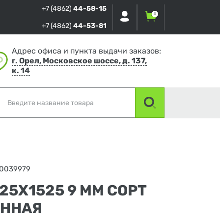
+7 (4862)
44-58-15
0
+7 (4862)
44-53-81
Адрес офиса и пункта выдачи заказов:
г. Орел, Московское шоссе, д. 137,
к. 14
0039979
25Х1525 9 ММ СОРТ
АННАЯ