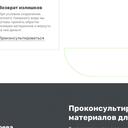
Возврат излишков
При условии сохранения
полного товарного вида мы
готовы принять обратно
излишки материалов и вернуть
за них деньги
Проконсультироваться
Проконсультир
материалов дл
оева