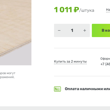
1 011 ₽
Н
/штука
В к
Оформ
Купить за 2 минуты
+7 (
аров могут
бражений,
Оплата наличными ил