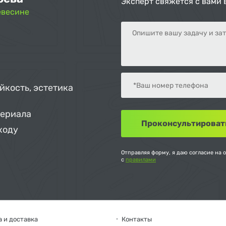
Эксперт свяжется с вами 
евесине
йкость, эстетика
териала
ходу
Отправляя форму, я даю согласие на 
с
правилами
 и доставка
Контакты