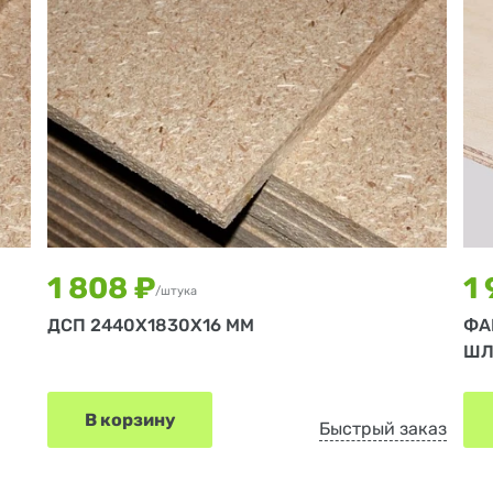
1 808 ₽
1
/штука
ДСП 2440Х1830Х16 ММ
ФА
ШЛ
В корзину
Быстрый заказ