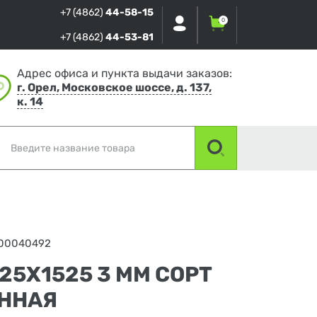
+7 (4862)
44-58-15
0
+7 (4862)
44-53-81
Адрес офиса и пункта выдачи заказов:
г. Орел, Московское шоссе, д. 137,
к. 14
00040492
25Х1525 3 ММ СОРТ
ННАЯ