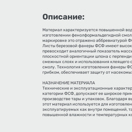
Описание:
Материал характеризуется повышенной вод
изготовлении фенолформальдегидной смол
маркировке это отражено аббревиатурой Ф
Листы березовой фанеры ФСФ имеют высоку
превосходит аналогичный показатель масси
плоскостной ориентации шпона с перпенд
смежных слоях и использования клеящего 
смолу. Технология изготовления фанеры Ф
грибком, обеспечивает защиту от насекомы
НАЗНАЧЕНИЕ МАТЕРИАЛА
Технические и эксплуатационные характер
категории ФСФ, допускают ее широкое при
производстве тары и упаковок. Благодаря в
этот материал используется для изготовле
эксплуатируемых как внутри помещений, та
повышенной влажности и температурных к