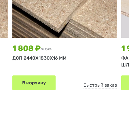
1 808 ₽
1
/штука
ДСП 2440Х1830Х16 ММ
ФА
ШЛ
В корзину
Быстрый заказ