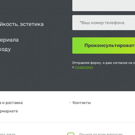
йкость, эстетика
териала
ходу
Отправляя форму, я даю согласие на 
с
правилами
 и доставка
Контакты
ермаркете
ить заказ
Пишите по всем вопросам: