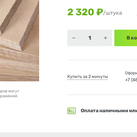
2 320 ₽
/штука
В к
Оформ
Купить за 2 минуты
+7 (
аров могут
бражений,
Оплата наличными ил