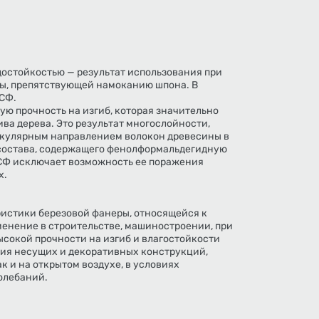
остойкостью — результат использования при
ы, препятствующей намоканию шпона. В
СФ.
ю прочность на изгиб, которая значительно
ва дерева. Это результат многослойности,
икулярным направлением волокон древесины в
состава, содержащего фенолформальдегидную
СФ исключает возможность ее поражения
х.
истики березовой фанеры, относящейся к
менение в строительстве, машиностроении, при
ысокой прочности на изгиб и влагостойкости
ния несущих и декоративных конструкций,
к и на открытом воздухе, в условиях
олебаний.