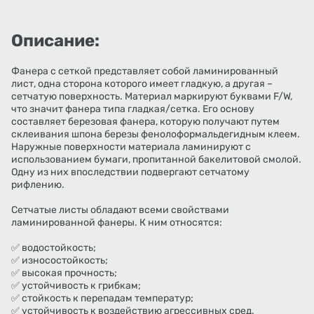
Описание:
Фанера с сеткой представляет собой ламинированный
лист, одна сторона которого имеет гладкую, а другая –
сетчатую поверхность. Материал маркируют буквами F/W,
что значит фанера типа гладкая/сетка. Его основу
составляет березовая фанера, которую получают путем
склеивания шпона березы фенолоформальдегидным клеем.
Наружные поверхности материала ламинируют с
использованием бумаги, пропитанной бакелитовой смолой.
Одну из них впоследствии подвергают сетчатому
рифлению.
Сетчатые листы обладают всеми свойствами
ламинированной фанеры. К ним относятся:
✅ водостойкость;
✅ износостойкость;
✅ высокая прочность;
✅ устойчивость к грибкам;
✅ стойкость к перепадам температур;
✅ устойчивость к воздействию агрессивных сред.