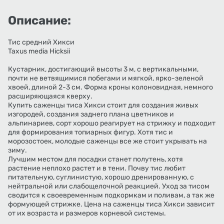
Описание:
Тис средний Хикси
Taxus media Hicksii
Кустарник, достигающий высоты 3 м, с вертикальными,
почти не ветвящимися побегами и мягкой, ярко-зеленой
хвоей, длиной 2-3 см. Форма кроны колоновидная, немного
расширяющаяся кверху.
Купить саженцы тиса Хикси стоит для создания живых
изгородей, создания заднего плана цветников и
альпинариев, сорт хорошо реагирует на стрижку и подходит
для формирования топиарных фигур. Хотя тис и
морозостоек, молодые саженцы все же стоит укрывать на
зиму.
Лучшим местом для посадки станет полутень, хотя
растение неплохо растет и в тени. Почву тис любит
питательную, суглинистую, хорошо дренированную, с
нейтральной или слабощелочной реакцией. Уход за тисом
сводится к своевременным подкормкам и поливам, а так же
формующей стрижке. Цена на саженцы тиса Хикси зависит
от их возраста и размеров корневой системы.