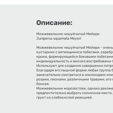
Описание:
Можжевельник чешуйчатый Мейери
Juniperus squamata Meyeri
Можжевельник чешуйчатый Мейери - очень
кустарник с ветвящимися побегами, сереб
кроны, формирующейся боковыми побегами.
индивидуальность и высоко востребованы 
Используют для создания совершенно потр
благодаря его пышной форме любая группа б
замечательно смотреться в альпинарии или
розами, пионами, различными травами, его
бонсая.
Можжевельник морозостоек, однако рекомен
предпочтительно выбрать солнечное место
грунт со слабокислой реакцией.