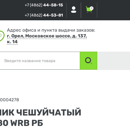
+7 (4862)
44-58-15
0
+7 (4862)
44-53-81
Адрес офиса и пункта выдачи заказов:
г. Орел, Московское шоссе, д. 137,
к. 14
00004278
ИК ЧЕШУЙЧАТЫЙ
80 WRB РБ