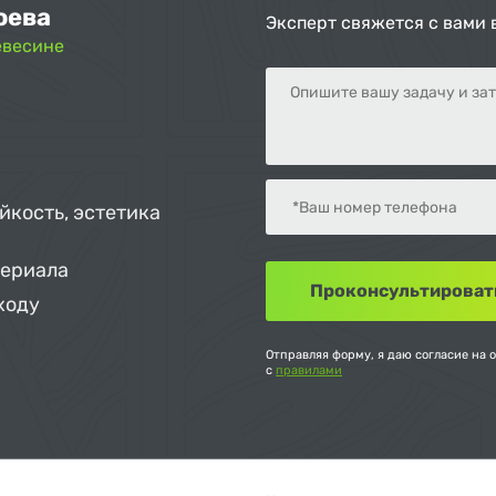
оева
Эксперт свяжется с вами 
евесине
йкость, эстетика
териала
ходу
Отправляя форму, я даю согласие на 
с
правилами