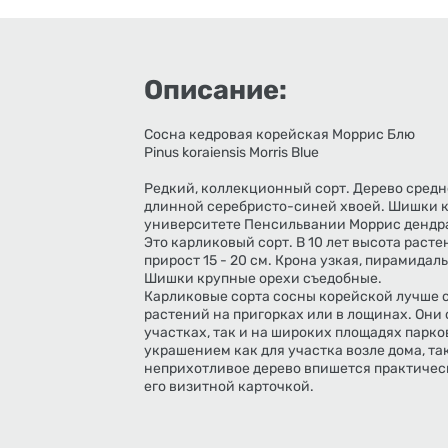
Описание:
Сосна кедровая корейская Моррис Блю
Pinus koraiensis Morris Blue
Редкий, коллекционный сорт. Дерево средн
длинной серебристо-синей хвоей. Шишки к
университете Пенсильвании Моррис дендр
Это карликовый сорт. В 10 лет высота растен
прирост 15 - 20 см. Крона узкая, пирамидал
Шишки крупные орехи съедобные.
Карликовые сорта сосны корейской лучше с
растений на пригорках или в лощинах. Они
участках, так и на широких площадях парко
украшением как для участка возле дома, та
неприхотливое дерево впишется практическ
его визитной карточкой.