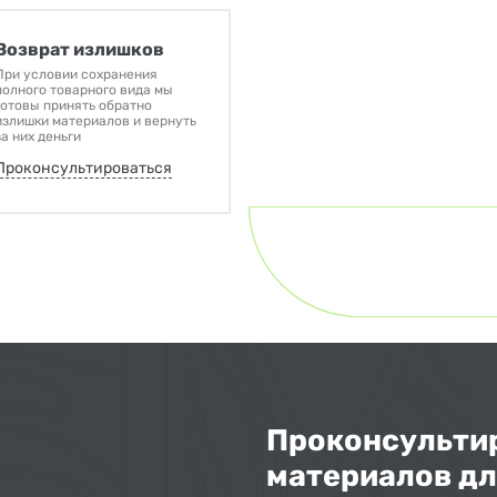
Возврат излишков
При условии сохранения
полного товарного вида мы
готовы принять обратно
излишки материалов и вернуть
за них деньги
Проконсультироваться
Проконсультир
материалов дл