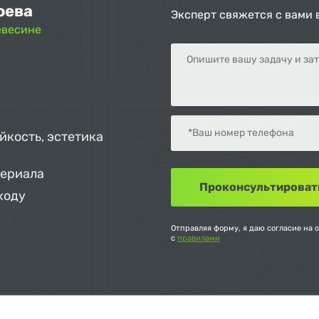
оева
Эксперт свяжется с вами 
евесине
йкость, эстетика
териала
ходу
Отправляя форму, я даю согласие на 
с
правилами