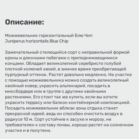
Описание:
Можжевельник горизонтальный Блю Чип
Juniperus horizontalis Blue Chip
Замечательный стелющийся сорт с неправильной формой
кроны и длинными побегами с приподнимающимися
концами. Обладает великолепной серебристо голубой
плотной колючей хвоей, в зимнее время приобретающей
пурпурный оттенок. Растет довольно медленно. На участке
с помощью можжевельника можно создать великолепный
хвойный ковер, украсить альпинарий, посадить в
миксбордере или в группе с другими хвойными
растениями. Его стоит так же купить, если вы хотите
украсить террасу или балкон контейнерной композицией.
Посадить можжевельник вблизи зоны отдыха станет
прекрасной идеей, ведь он способен очистить воздух в
радиусе 10 м. Сорт устойчив к засухе и морозу, не
требователен к составу почвы, хорошо растет на солнечном
участке и в полутени.