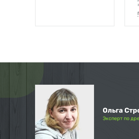
Ольга Стр
Эксперт по др