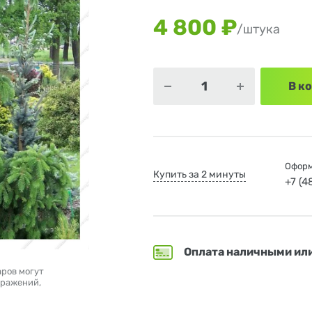
4 800 ₽
/штука
В к
Оформ
Купить за 2 минуты
+7 (
Оплата наличными ил
аров могут
бражений,