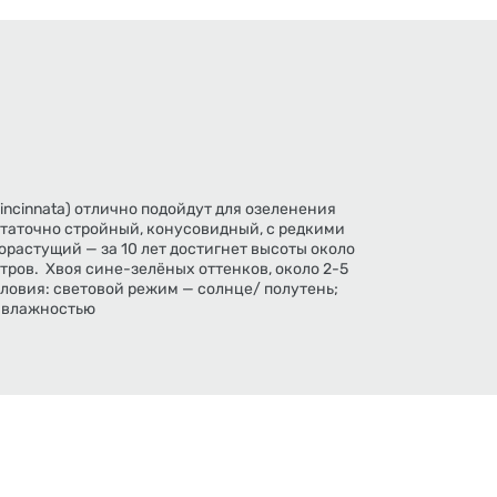
cinnata) отлично подойдут для озеленения
статочно стройный, конусовидный, с редкими
растущий — за 10 лет достигнет высоты около
тров. Хвоя сине-зелёных оттенков, около 2-5
ловия: световой режим — солнце/ полутень;
й влажностью