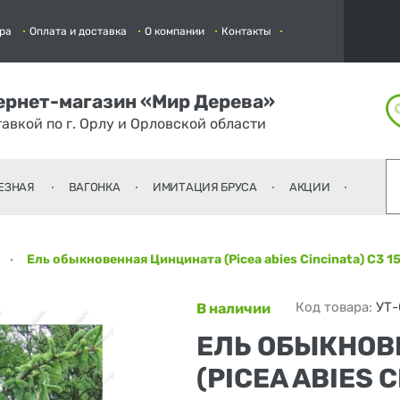
ра
Оплата и доставка
О компании
Контакты
ернет-магазин «Мир Дерева»
тавкой по г. Орлу и Орловской области
ЕЗНАЯ
ВАГОНКА
ИМИТАЦИЯ БРУСА
АКЦИИ
Ель обыкновенная Цинцината (Picea abies Cincinata) C3 1
Код товара:
УТ
В наличии
ЕЛЬ ОБЫКНОВ
(PICEA ABIES C