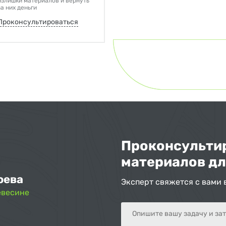
излишки материалов и вернуть
за них деньги
Проконсультироваться
Проконсультир
материалов дл
оева
Эксперт свяжется с вами 
евесине