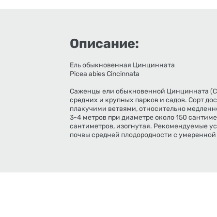
Описание:
Ель обыкновенная Цинцинната
Picea abies Cincinnata
Саженцы ели обыкновенной Цинцинната (Cin
средних и крупных парков и садов. Сорт до
плакучими ветвями, относительно медленно
3-4 метров при диаметре около 150 сантиме
сантиметров, изогнутая. Рекомендуемые ус
почвы средней плодородности с умеренно