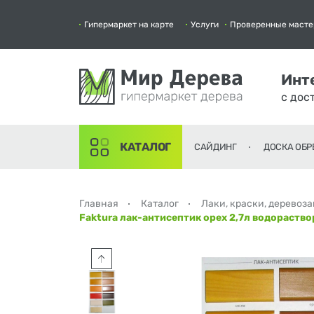
Гипермаркет на карте
Услуги
Проверенные масте
Инт
с дос
КАТАЛОГ
САЙДИНГ
ДОСКА ОБР
Главная
Каталог
Лаки, краски, деревоз
Faktura лак-антисептик орех 2,7л водораств