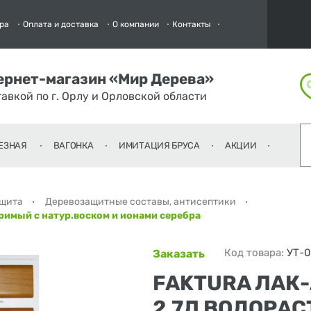
ра
Оплата и доставка
О компании
Контакты
ернет-магазин «Мир Дерева»
тавкой по г. Орлу и Орловской области
ЕЗНАЯ
ВАГОНКА
ИМИТАЦИЯ БРУСА
АКЦИИ
ащита
Деревозащитные составы, антисептики
оримый с натур.воском и ионами серебра
Код товара:
УТ-
Заказать
FAKTURA ЛАК
2,7Л ВОДОРА