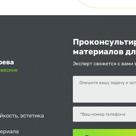
Проконсультир
материалов дл
оева
Эксперт свяжется с вами 
евесине
йкость, эстетика
териала