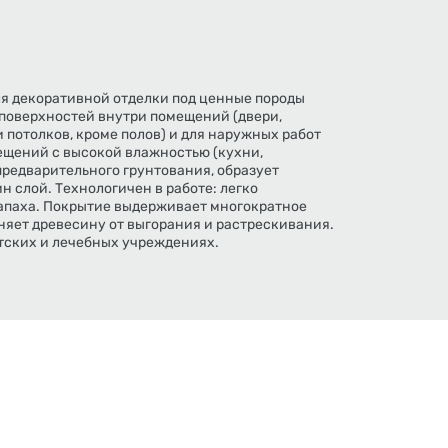
я декоративной отделки под ценные породы
поверхностей внутри помещений (двери,
и потолков, кроме полов) и для наружных работ
мещений с высокой влажностью (кухни,
предварительного грунтования, образует
 слой. Технологичен в работе: легко
 запаха. Покрытие выдерживает многократное
аняет древесину от выгорания и растрескивания.
тских и лечебных учреждениях.