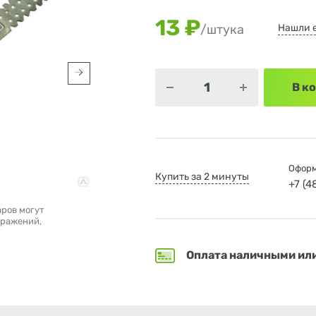
13 ₽
Нашли 
/штука
В к
Оформ
Купить за 2 минуты
+7 (
аров могут
бражений,
Оплата наличными ил