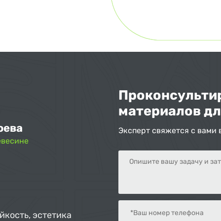
Проконсультир
материалов дл
оева
Эксперт свяжется с вами 
евесине
йкость, эстетика