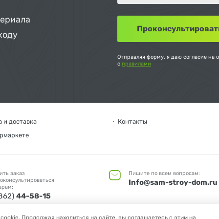
териала
ходу
Отправляя форму, я даю согласие на 
с
правилами
 и доставка
Контакты
ермаркете
ить заказ
Пишите по всем вопросам:
оконсультироваться
Info@sam-stroy-dom.ru
арам:
4862)
44-58-15
ookie. Продолжая находиться на сайте, вы соглашаетесь с этим на