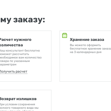
му заказу:
Расчет нужного
Хранение заказа
количества
Вы можете оформить
бесплатное хранение заказ
Наш консультант бесплатно
на 3 календарных дня
поможет рассчитать
необходимое вам количество
товара по указанным
параметрам
Получить расчет
Возврат излишков
При условии сохранения
полного товарного вида мы