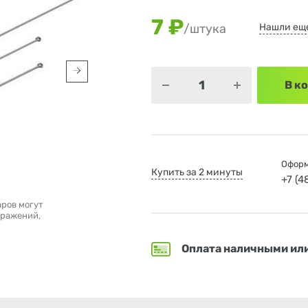
7 ₽
Нашли ещ
/штука
В к
Оформ
Купить за 2 минуты
+7 (
аров могут
бражений,
Оплата наличными ил