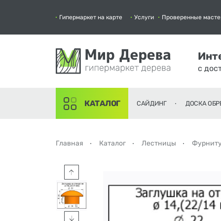
Гипермаркет на карте
Услуги
Проверенные масте
Инт
с дос
КАТАЛОГ
САЙДИНГ
ДОСКА ОБР
Главная
Каталог
Лестницы
Фурнит