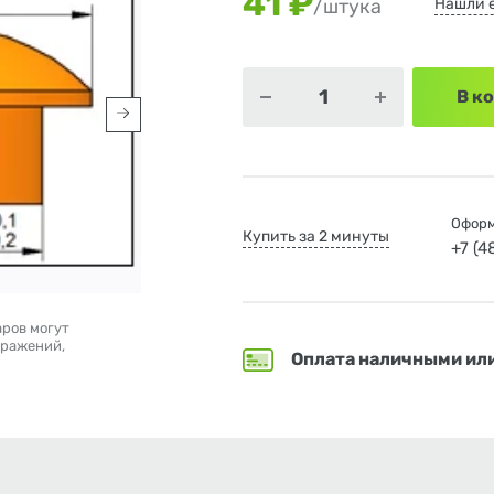
41 ₽
Нашли 
/штука
В к
Оформ
Купить за 2 минуты
+7 (
аров могут
бражений,
Оплата наличными ил