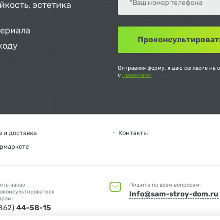
йкость, эстетика
териала
ходу
Отправляя форму, я даю согласие на 
с
правилами
 и доставка
Контакты
ермаркете
ить заказ
Пишите по всем вопросам:
оконсультироваться
Info@sam-stroy-dom.ru
арам:
4862)
44-58-15