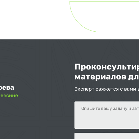
Проконсультир
материалов дл
оева
Эксперт свяжется с вами 
евесине