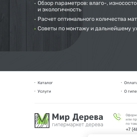
Обзор параметров: влаго-, износосто
и экологичность
Расчет оптимального количества ма
Советы по монтажу и дальнейшему у
Каталог
Оплата
Услуги
О гип
Оформ
или пр
по тов
+7 (