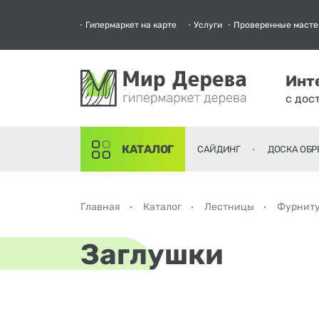
Гипермаркет на карте
Услуги
Проверенные масте
Инт
с дос
КАТАЛОГ
САЙДИНГ
ДОСКА ОБР
Главная
Каталог
Лестницы
Фурнит
Заглушки