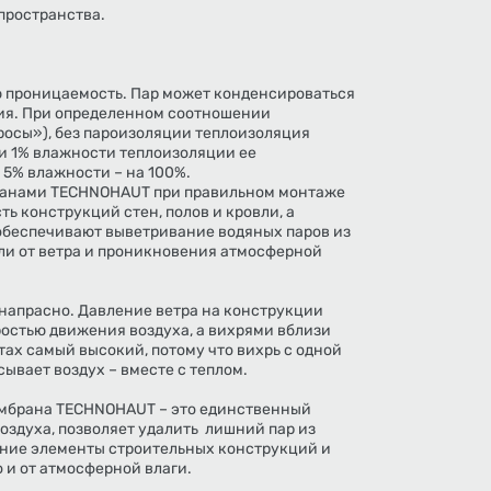
пространства.
 проницаемость. Пар может конденсироваться
ция. При определенном соотношении
росы»), без пароизоляции теплоизоляция
и 1% влажности теплоизоляции ее
 5% влажности – на 100%.
ранами TECHNOHAUT при правильном монтаже
ь конструкций стен, полов и кровли, а
беспечивают выветривание водяных паров из
ли от ветра и проникновения атмосферной
 напрасно. Давление ветра на конструкции
ростью движения воздуха, а вихрями вблизи
тах самый высокий, потому что вихрь с одной
асывает воздух – вместе с теплом.
мбрана TECHNOHAUT – это единственный
оздуха, позволяет удалить лишний пар из
нние элементы строительных конструкций и
о и от атмосферной влаги.