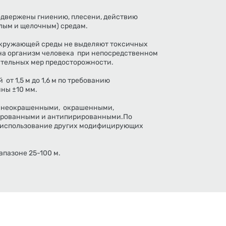
двержены гниению, плесени, действию
лым и щелочным) средам.
кружающей среды не выделяют токсичных
 на организм человека при непосредственном
нительных мер предосторожности.
т 1,5 м до 1,6 м по требованию
ны ±10 мм.
, неокрашенными, окрашенными,
рованными и антипирированными.По
я использование других модифицирующих
пазоне 25-100 м.