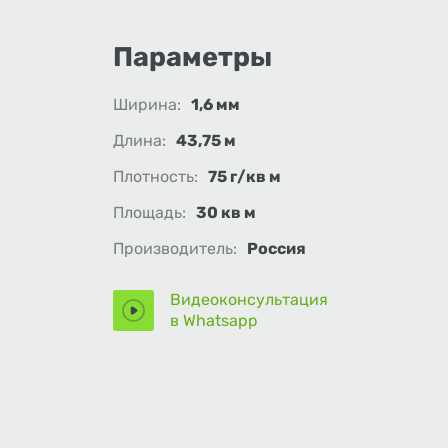
Параметры
Ширина:
1,6 мм
Длина:
43,75 м
Плотность:
75 г/кв м
Площадь:
30 кв м
Производитель:
Россия
Видеоконсультация
в Whatsapp