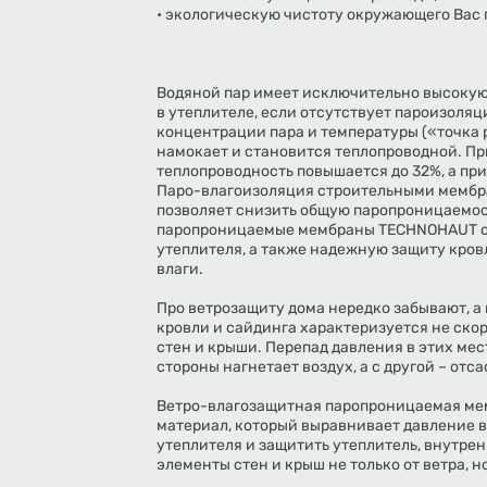
• экологическую чистоту окружающего Вас 
Водяной пар имеет исключительно высокую
в утеплителе, если отсутствует пароизоля
концентрации пара и температуры («точка 
намокает и становится теплопроводной. Пр
теплопроводность повышается до 32%, а при
Паро-влагоизоляция строительными мемб
позволяет снизить общую паропроницаемост
паропроницаемые мембраны TECHNOHAUT о
утеплителя, а также надежную защиту кров
влаги.
Про ветрозащиту дома нередко забывают, а
кровли и сайдинга характеризуется не ско
стен и крыши. Перепад давления в этих мес
стороны нагнетает воздух, а с другой – отс
Ветро-влагозащитная паропроницаемая ме
материал, который выравнивает давление в
утеплителя и защитить утеплитель, внутре
элементы стен и крыш не только от ветра, н