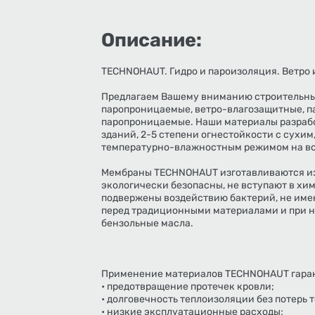
Описание:
TECHNOHAUT. Гидро и пароизоляция. Ветро 
Предлагаем Вашему вниманию строительн
паропроницаемые, ветро-влагозащитные, 
паропроницаемые. Наши материалы разрабо
зданий, 2-5 степени огнестойкости с сухи
температурно-влажностным режимом на вс
Мембраны TECHNOHAUT изготавливаются из
экологически безопасны, не вступают в хи
подвержены воздействию бактерий, не име
перед традиционными материалами и при на
бензольные масла.
Применение материалов TECHNOHAUT гара
• предотвращение протечек кровли;
• долговечность теплоизоляции без потерь 
• низкие эксплуатационные расходы;