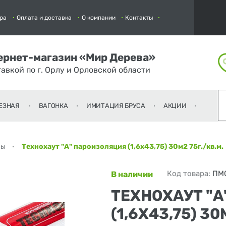
ра
Оплата и доставка
О компании
Контакты
ернет-магазин «Мир Дерева»
тавкой по г. Орлу и Орловской области
ЕЗНАЯ
ВАГОНКА
ИМИТАЦИЯ БРУСА
АКЦИИ
ны
Технохаут "А" пароизоляция (1,6х43,75) 30м2 75г./кв.м.
Код товара:
ПМ
В наличии
ТЕХНОХАУТ "
(1,6Х43,75) 30