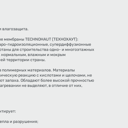
и влагозащита.
ые мембраны TECHNOHAUT (ТЕХНОХАУТ):
паро-гидроизоляционные, супердиффузионные
таны для строительства одно- и многоэтажных
м, нормальным, влажным и мокрым
ей территории страны.
 полимерных материалов. Материалы
мическую реакцию с кислотами и щелочами, не
ют запаха. Обладают более высокой прочностью
гревании не выделяют, в отличие от них,
нтирует:
тепла и разрушения;