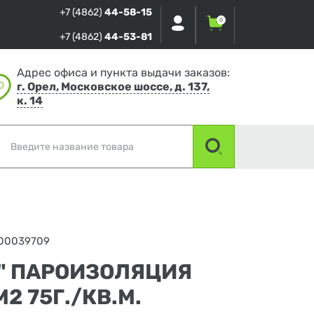
+7 (4862)
44-58-15
0
+7 (4862)
44-53-81
Адрес офиса и пункта выдачи заказов:
г. Орел, Московское шоссе, д. 137,
к. 14
00039709
А" ПАРОИЗОЛЯЦИЯ
М2 75Г./КВ.М.