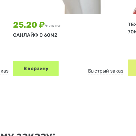
25.20 ₽
ТЕ
/метр пог.
70М
САНЛАЙФ С 60М2
В корзину
аказ
Быстрый заказ
му заказу: