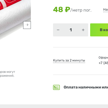
48 ₽
На
/метр пог.
В к
Оформ
Купить за 2 минуты
+7 (
аров могут
бражений,
Оплата наличными ил