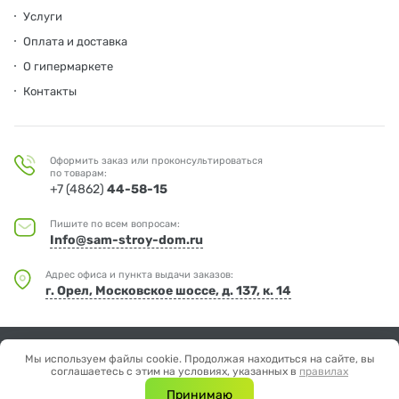
Услуги
Оплата и доставка
О гипермаркете
Контакты
Оформить заказ или проконсультироваться
по товарам:
+7 (4862)
44-58-15
Пишите по всем вопросам:
Info@sam-stroy-dom.ru
Адрес офиса и пункта выдачи заказов:
г. Орел, Московское шоссе, д. 137, к. 14
© Мир дерева
Мы используем файлы cookie. Продолжая находиться на сайте, вы
Отправляя любую форму на сайте, вы соглашаетесь с
Политикой
соглашаетесь с этим на условиях, указанных в
правилах
конфиденциальности.
Принимаю