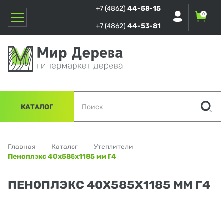
+7 (4862)
44-58-15
0
+7 (4862)
44-53-81
КАТАЛОГ
Главная
Каталог
Утеплители
Пеноплэкс 40х585х1185 мм Г4
ПЕНОПЛЭКС 40Х585Х1185 ММ Г4