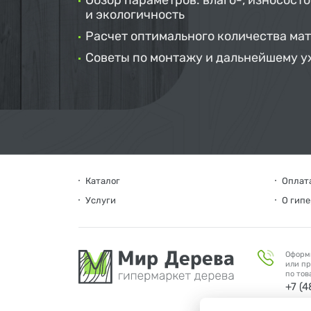
Обзор параметров: влаго-, износосто
и экологичность
Расчет оптимального количества ма
Советы по монтажу и дальнейшему у
Каталог
Оплата
Услуги
О гип
Оформ
или пр
по тов
+7 (