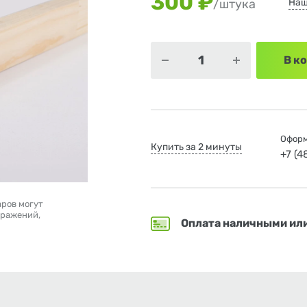
300 ₽
Наш
/штука
В к
Оформ
Купить за 2 минуты
+7 (
аров могут
бражений,
Оплата наличными ил