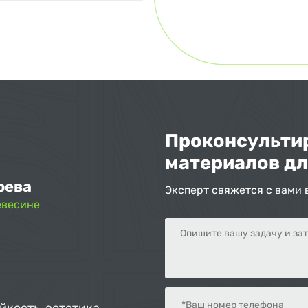
Проконсультир
материалов дл
оева
Эксперт свяжется с вами 
евесине