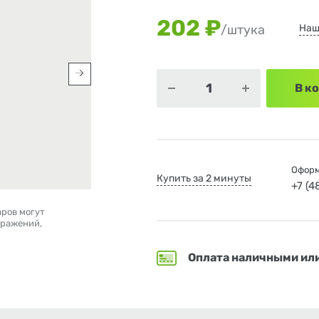
202 ₽
Наш
/штука
В к
Оформ
Купить за 2 минуты
+7 (
аров могут
бражений,
Оплата наличными ил