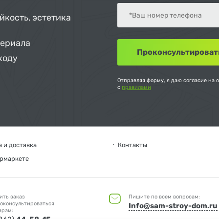
йкость, эстетика
териала
ходу
Отправляя форму, я даю согласие на 
с
правилами
 и доставка
Контакты
ермаркете
ить заказ
Пишите по всем вопросам:
оконсультироваться
Info@sam-stroy-dom.ru
арам: