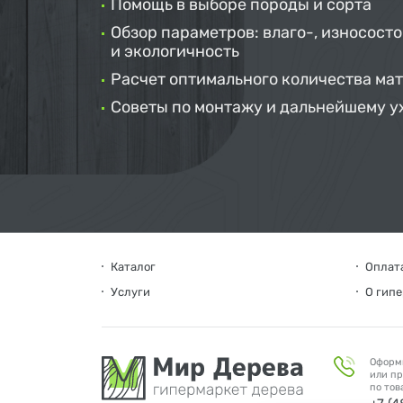
Помощь в выборе породы и сорта
Обзор параметров: влаго-, износосто
и экологичность
Расчет оптимального количества ма
Советы по монтажу и дальнейшему у
Каталог
Оплата
Услуги
О гип
Оформ
или пр
по тов