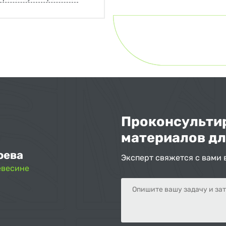
Проконсультир
материалов дл
оева
Эксперт свяжется с вами 
евесине