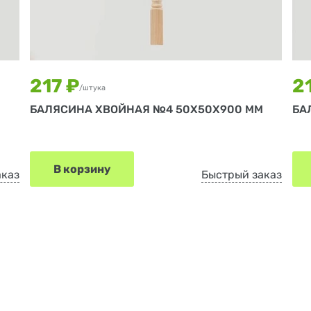
217 ₽
2
/штука
М
БАЛЯСИНА ХВОЙНАЯ №4 50Х50Х900 ММ
БА
В корзину
аказ
Быстрый заказ