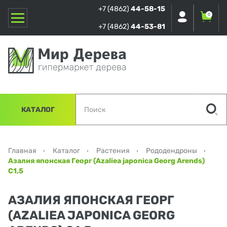
+7 (4862)
44-58-15
0
+7 (4862)
44-53-81
КАТАЛОГ
Главная
Каталог
Растения
Рододендроны
Азалия японская Георг (Azaliea japonica Georg Arends)
С1,5
АЗАЛИЯ ЯПОНСКАЯ ГЕОРГ
(AZALIEA JAPONICA GEORG