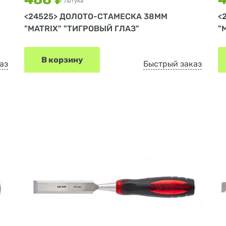
/штука
<24525> ДОЛОТО-СТАМЕСКА 38ММ
<
"MATRIX" "ТИГРОВЫЙ ГЛАЗ"
"
В корзину
аз
Быстрый заказ