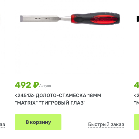
492 ₽
4
/штука
<24513> ДОЛОТО-СТАМЕСКА 18ММ
<
"MATRIX" "ТИГРОВЫЙ ГЛАЗ"
"
В корзину
аз
Быстрый заказ