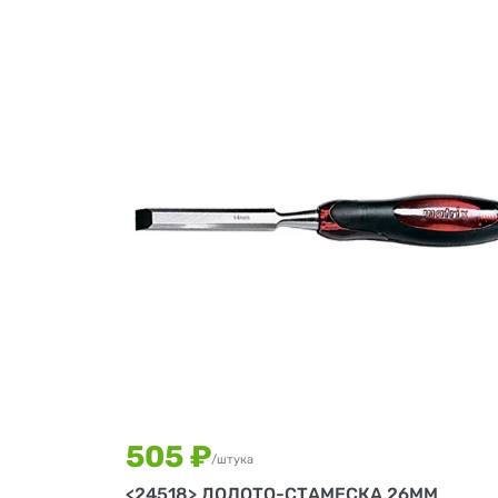
505 ₽
/штука
<24518> ДОЛОТО-СТАМЕСКА 26ММ