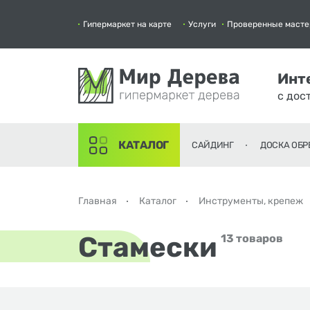
Гипермаркет на карте
Услуги
Проверенные масте
Инт
с дос
КАТАЛОГ
САЙДИНГ
ДОСКА ОБР
Главная
Каталог
Инструменты, крепеж
Стамески
13 товаров