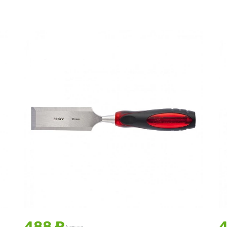
488 ₽
4