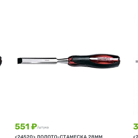
551 ₽
3
/штука
<24520> ДОЛОТО-СТАМЕСКА 28ММ
<