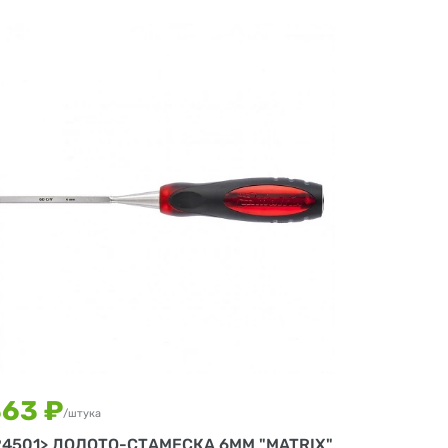
63 ₽
/штука
24501> ДОЛОТО-СТАМЕСКА 6ММ "MATRIX"